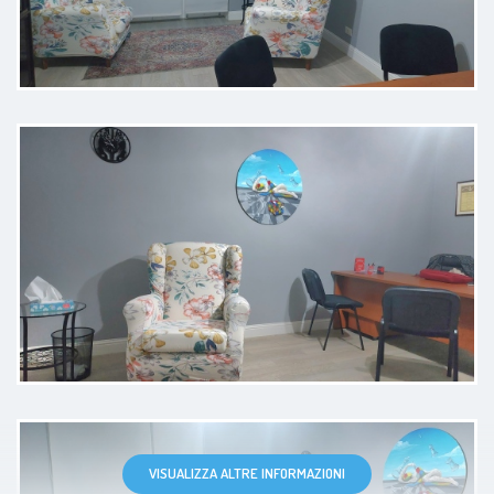
Paziente
Persona molto attenta ai piccoli
dettagli e molto preparata alle
risposte benn spiegate Dottoressa
che sa fare il suo lavoro alla
perfezione
Paziente
VISUALIZZA ALTRE INFORMAZIONI