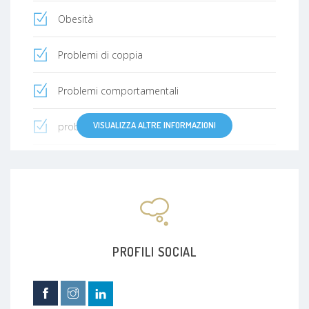
Obesità
Problemi di coppia
Problemi comportamentali
VISUALIZZA ALTRE INFORMAZIONI
problemi relazionali
Dipendenza
Paura
Disturbo bipolare
PROFILI SOCIAL
Disturbo ossessivocompulsivo
disturbo mentale