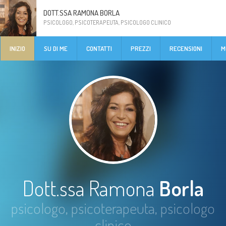
DOTT.SSA RAMONA BORLA
PSICOLOGO, PSICOTERAPEUTA, PSICOLOGO CLINICO
INIZIO
SU DI ME
CONTATTI
PREZZI
RECENSIONI
M
Dott.ssa Ramona
Borla
psicologo, psicoterapeuta, psicologo
clinico