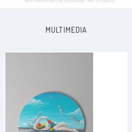
estremamente positive. Ho trovato
una professionista capace di
ascoltare con attenzione e di
guidare la riflessione senza mai
MULTIMEDIA
imporre soluzioni. Grazie alle sue
domande, sto iniziando a
comprendere meglio alcuni aspetti
di me stessa e delle difficoltà che
sto affrontando
Paziente