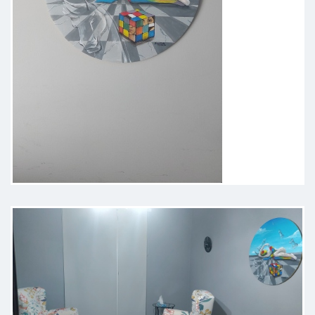
Oltre che far parlare molto il
paziente parla tanto anche lei.
Soprattutto per essere stata la
prima seduta e quindi era molto
conoscitiva.
Paziente
Molto bene, mi ha subito messa a
mio agio, mi sono sentita accolta e
ascoltata, la consiglio vivamente