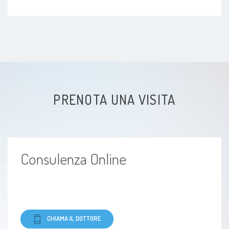
disturbo post traumatico da stress
Disturbi dell'umore
Disturbo d'ansia generalizzato
PRENOTA UNA VISITA
Claustrofobia
Consulenza Online
CHIAMA IL DOTTORE